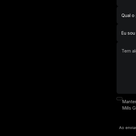
Manten
Mills 
Ao envia