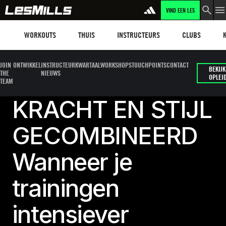
VIND EEN LES
Workouts
Les mills plus
Instructors
Clubs and faci
Fit
WORKOUTS
THUIS
INSTRUCTEURS
CLUBS
JOIN
ONTWIKKEL
INSTRUCTEUR
KWARTAALWORKSHOPS
TOUCHPOINTS
CONTACT
BEKIJK
THE
NIEUWS
OPLEI
TEAM
KRACHT EN STIJL
GECOMBINEERD
Wanneer je
trainingen
intensiever