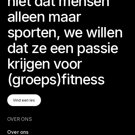
niet dat mensen
alleen maar
sporten, we willen
dat ze een passie
krijgen voor
(groeps)fitness
Vind Een Les
Vind een les
Vind een les
OVER ONS
Over ons