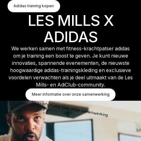
Adidas Training Kopen
Adidas training kopen
Adidas training kopen
LES MILLS X
ADIDAS
We werken samen met fitness-krachtpatser adidas
om je training een boost te geven. Je kunt nieuwe
innovaties, spannende evenementen, de nieuwste
hoogwaardige adidas-trainingskleding en exclusieve
voordelen verwachten als je deel uitmaakt van de Les
Mills- en AdiClub-community.
Button Text
Meer informatie over onze samenwerking
Meer informatie over onze samenwerking