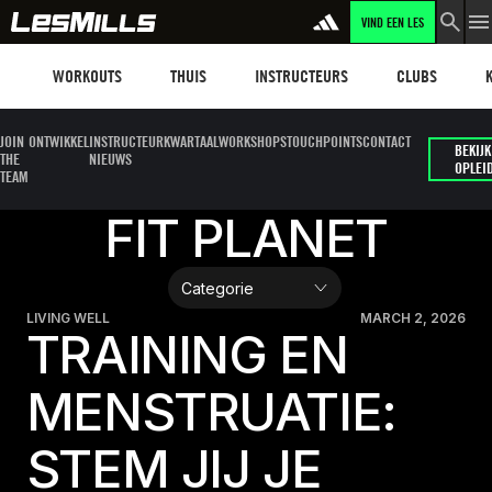
VIND EEN LES
LEARN MORE
Workouts
Les mills plus
Instructors
Clubs and faci
Fit
WORKOUTS
THUIS
INSTRUCTEURS
CLUBS
JOIN
ONTWIKKEL
INSTRUCTEUR
KWARTAALWORKSHOPS
TOUCHPOINTS
CONTACT
BEKIJK
THE
NIEUWS
OPLEI
TEAM
FIT PLANET
LIVING WELL
MARCH 2, 2026
TRAINING EN
MENSTRUATIE:
STEM JIJ JE