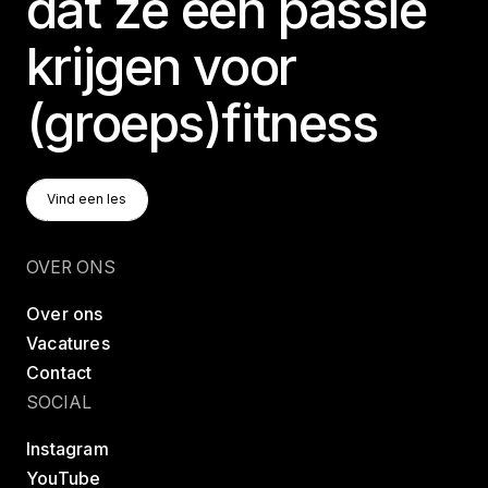
dat ze een passie
krijgen voor
(groeps)fitness
Vind Een Les
Vind een les
Vind een les
OVER ONS
Over ons
Vacatures
Contact
SOCIAL
Instagram
YouTube