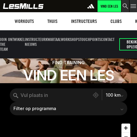
VIND EEN LES
Workouts
Les mills plus
Instructors
Clubs and faci
Fit
WORKOUTS
THUIS
INSTRUCTEURS
CLUBS
JOIN
ONTWIKKEL
INSTRUCTEUR
KWARTAALWORKSHOPS
TOUCHPOINTS
CONTACT
BEKIJK
THE
NIEUWS
OPLEI
TEAM
FIND TRAINING
VIND EEN LES
17429 locations found
100 km
Filter op programma