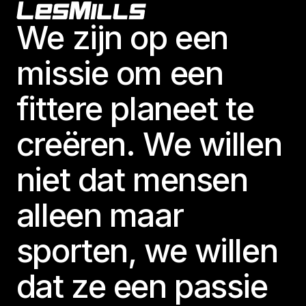
Footer
Website
We zijn op een
missie om een
10Star Fitness - Easley
752 Rolling Hills Circle

fittere planeet te
Easley, SC 29640, United States
BODYPUMP
creëren. We willen
niet dat mensen
Website
alleen maar
10Star Fitness - Greenville
sporten, we willen
19 Gladys Drive

Greenville, SC 29607, United States
dat ze een passie
BODYPUMP
BORN TO MOVE
THE TRIP
BODYATTACK
BODYBALANCE
BODYCOMBAT