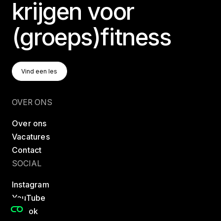
krijgen voor
LES MILLS GRIT
LES MILLS CORE
LES MILLS DANCE
RPM
LES MILLS SPRINT
(groeps)fitness
Website
Vind Een Les
Vind een les
Vind een les
10Star Fitness - Simpsonville
OVER ONS
Neely Ferry Road

Simpsonville, SC 29680, United States
Over ons
Vacatures
BODYBALANCE
BODYPUMP
Contact
SOCIAL
Website
Instagram
YouTube
10Star Fitness - Spartanburg
TikTok
2700 Reidville Road
