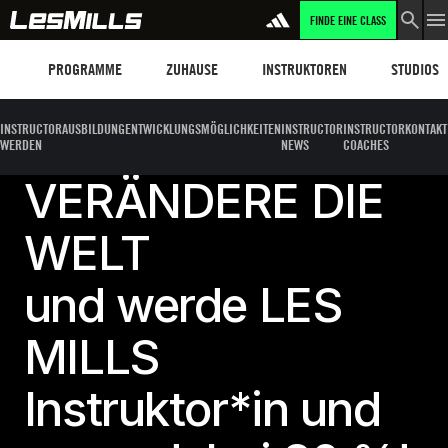
FINDE EINE CLASS
Programme
Les Mills Plus
Instruktoren
Clubs und
PROGRAMME
ZUHAUSE
INSTRUKTOREN
STUDIOS
INSTRUCTOR
AUSBILDUNG
ENTWICKLUNGSMÖGLICHKEITEN
INSTRUCTOR
INSTRUCTOR
KONTAKT
WERDEN
NEWS
COACHES
VERÄNDERE DIE
WELT
und werde LES
MILLS
Instruktor*in und