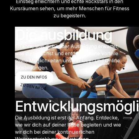
Einstieg erleichtern und echte Rockstars in den
Kursräumen sehen, um mehr Menschen für Fitness
zu begeistern.
Die ausbildung
Erfahre, was dich in der Ausbildung erwartet,
was du brauchst und entdecke deine Vorteile
sowie Möglichkeiten unserer Live- und Online
Ausbildungen.
ZU DEN INFOS
ZU DEN INFOS
ZU DEN INFOS
Entwicklungsmögli
Die Ausbildung ist erst der Anfang. Entdecke,
wie wir dich auf deiner Reise begleiten und wie
wir dich bei deiner kontinuierlichen