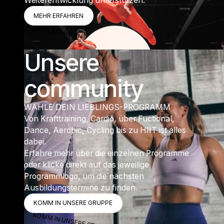
Weiterentwicklung unterstützen.
MEHR ERFAHREN
MEHR ERFAHREN
MEHR ERFAHREN
Unsere
community
WÄHLE DEIN LIEBLINGS-PROGRAMM
Von Krafttraining, Cardio, über Fuctional,
Dance, Aerobic, Cycling bis zu HIIT ist alles
dabei.
Erfahre mehr über die einzelnen Programme
oder klicke direkt auf das jeweilige
Programmlogo, um die nächsten
Ausbildungstermine zu finden.
KOMM IN UNSERE GRUPPE
KOMM IN UNSERE GRUPPE
KOMM IN UNSERE GRUPPE