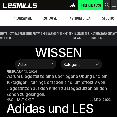
FINDE EINE CLASS
ERFAHRE MEHR
Programme
Les Mills Plus
Instruktoren
Clubs und
PROGRAMME
ZUHAUSE
INSTRUKTOREN
STUDIOS
INSTRUCTOR
AUSBILDUNG
ENTWICKLUNGSMÖGLICHKEITEN
INSTRUCTOR
INSTRUCTOR
KONTAKT
WERDEN
NEWS
COACHES
WISSEN
FEBRUARY 13, 2026
Warum Liegestütze eine überlegene Übung und ein
16-tägiger Trainingsleitfaden sind, um effektiv von
Liegestützen auf den Knien zu Liegestützen an den
Zehen zu gelangen.
NACHHALTIGKEIT
JUNE 2, 2023
Adidas und LES