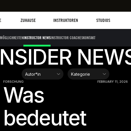
Les Mills Plus
Instruktoren
Clubs und Einrich
G
E
ZUHAUSE
INSTRUKTOREN
STUDIOS
MÖGLICHKEITEN
INSTRUCTOR NEWS
INSTRUCTOR COACHES
KONTAKT
INSIDER NEW
FORSCHUNG
FEBRUARY 11, 2026
Was
bedeutet