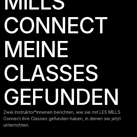
MILLS
CONNECT
MEINE
CLASSES
GEFUNDEN
Zwei Instruktor*innenen berichten, wie sie mit LES MILLS
Connect ihre Classes gefunden haben, in denen sie jetzt
unterrichten.