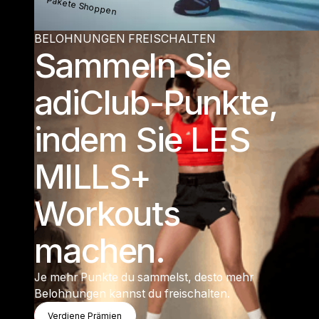
Pakete Shoppen
BELOHNUNGEN FREISCHALTEN
Sammeln Sie
adiClub-Punkte,
indem Sie LES
MILLS+
Workouts
machen.
Je mehr Punkte du sammelst, desto mehr
Belohnungen kannst du freischalten.
Verdiene Prämien
Verdiene Prämien