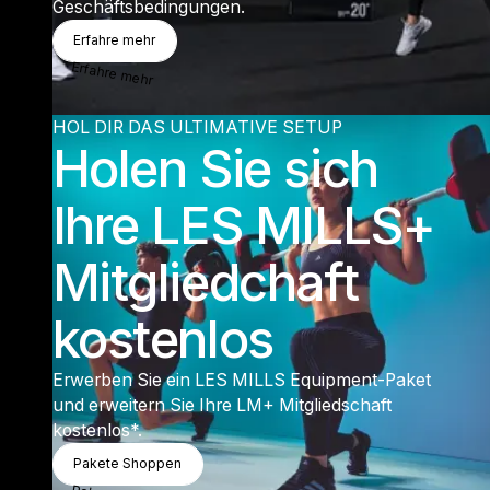
Geschäftsbedingungen.
Erfahre Mehr
Erfahre mehr
Erfahre mehr
HOL DIR DAS ULTIMATIVE SETUP
Holen Sie sich
Ihre LES MILLS+
Mitgliedchaft
kostenlos
Erwerben Sie ein LES MILLS Equipment-Paket
und erweitern Sie Ihre LM+ Mitgliedschaft
kostenlos*.
Pakete Shoppen
Pakete Shoppen