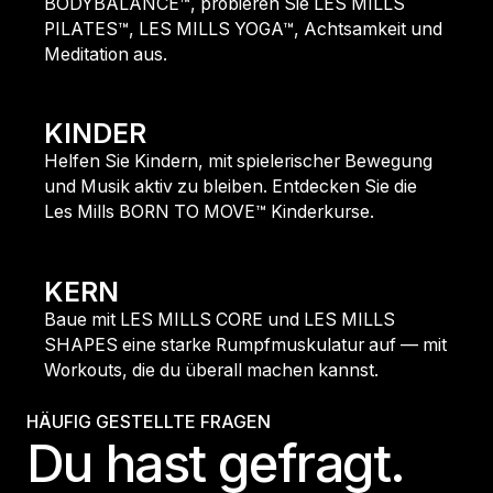
BODYBALANCE™, probieren Sie LES MILLS
PILATES™, LES MILLS YOGA™, Achtsamkeit und
Meditation aus.
finde mehr heraus
KINDER
Helfen Sie Kindern, mit spielerischer Bewegung
und Musik aktiv zu bleiben. Entdecken Sie die
Les Mills BORN TO MOVE™ Kinderkurse.
finde mehr heraus
KERN
Baue mit LES MILLS CORE und LES MILLS
SHAPES eine starke Rumpfmuskulatur auf — mit
Workouts, die du überall machen kannst.
finde mehr heraus
HÄUFIG GESTELLTE FRAGEN
Du hast gefragt.