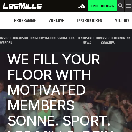
FINDE EINE CLASS
Programme
Les Mills Plus
Instruktoren
Clubs und
PROGRAMME
ZUHAUSE
INSTRUKTOREN
STUDIOS
INSTRUCTOR
AUSBILDUNG
ENTWICKLUNGSMÖGLICHKEITEN
INSTRUCTOR
INSTRUCTOR
KONTAKT
WERDEN
NEWS
COACHES
WE FILL YOUR
FLOOR WITH
MOTIVATED
MEMBERS
SONNE. SPORT.