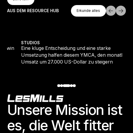
Let's talk
Erkunde Alles
AUS DEM RESOURCE HUB
Erkunde alles
Erkunde alles
ew joiners
Eine kluge Entscheidung und eine starke Umsetzung hal
So 
STUDIOS
ST
Eine kluge Entscheidung und eine starke
So 
Umsetzung halfen diesem YMCA, den monatlichen
Geh
Umsatz um 27.000 US-Dollar zu steigern
Footer
Unsere Mission ist
es, die Welt fitter