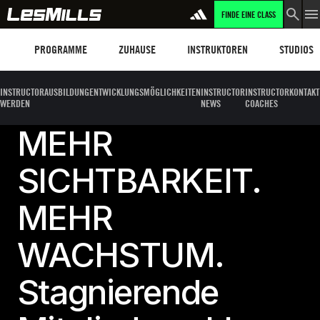
FINDE EINE CLASS
ERFAHRE MEHR
Programme
Les Mills Plus
Instruktoren
Clubs und
PROGRAMME
ZUHAUSE
INSTRUKTOREN
STUDIOS
INSTRUCTOR
AUSBILDUNG
ENTWICKLUNGSMÖGLICHKEITEN
INSTRUCTOR
INSTRUCTOR
KONTAKT
WERDEN
NEWS
COACHES
MEHR
SICHTBARKEIT.
MEHR
WACHSTUM.
Stagnierende