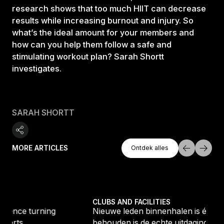
research shows that too much HIIT can decrease
results while increasing burnout and injury. So
what’s the ideal amount for your members and
how can you help them follow a safe and
stimulating workout plan? Sarah Shortt
investigates.
SARAH SHORTT
Ontdek Alles
MORE ARTICLES
Ontdek alles
Ontdek alles
tique fans into big box converts
Nieuwe leden binnenhalen is één ding, ze behouden i
CLUBS AND FACILITIES
Nieuwe leden binnenhalen is één ding, ze
behouden is de echte uitdaging