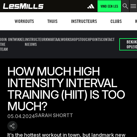
VIND EEN LES
Workouts
Les mills plus
Instructors
Clubs and faci
Fit
WORKOUTS
THUIS
INSTRUCTEURS
CLUBS
JOIN
ONTWIKKEL
INSTRUCTEUR
KWARTAALWORKSHOPS
TOUCHPOINTS
CONTACT
BEKIJK
THE
NIEUWS
OPLEI
TEAM
HOW MUCH HIGH
INTENSITY INTERVAL
TRAINING (HIIT) IS TOO
MUCH?
SARAH SHORTT
05.04.2024
It’s the hottest workout in town, but landmark new