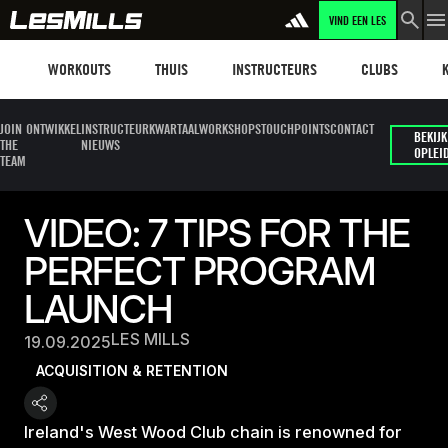
VIND EEN LES
Workouts
Les mills plus
Instructors
Clubs and faci
Fit
WORKOUTS
THUIS
INSTRUCTEURS
CLUBS
JOIN
ONTWIKKEL
INSTRUCTEUR
KWARTAALWORKSHOPS
TOUCHPOINTS
CONTACT
BEKIJK
THE
NIEUWS
OPLEI
TEAM
VIDEO: 7 TIPS FOR THE
PERFECT PROGRAM
LAUNCH
LES MILLS
19.09.2025
ACQUISITION & RETENTION
Ireland's West Wood Club chain is renowned for