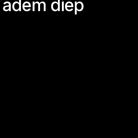
a
d
e
m
d
i
e
p