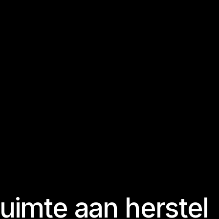
u
i
m
t
e
a
a
n
h
e
r
s
t
e
l