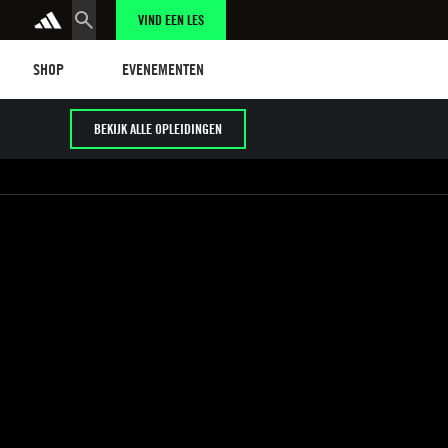
VIND EEN LES
Shop
Events
SHOP
EVENEMENTEN
BEKIJK ALLE OPLEIDINGEN
/ HYROX
Cardio / HIIT
Early / Later years