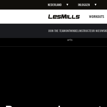
NEDERLAND
INLOGGEN
LEARN MORE
Workouts
WORKOUTS
JOIN THE TEAM
ONTWIKKEL
INSTRUCTEUR NIEUWS
K
Strength
Boxing / Martial
Mind body
arts
Beweeg bewust, adem diep