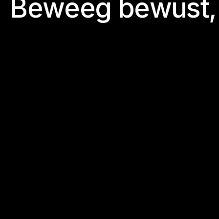
B
e
w
e
e
g
b
e
w
u
s
t
,