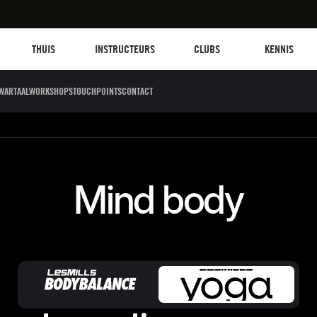
Les mills plus
Instructors
Clubs and facilities
Fit Planet
THUIS
INSTRUCTEURS
CLUBS
KENNIS
WARTAALWORKSHOPS
TOUCHPOINTS
CONTACT
Sculpt
Dance
Cycle
Circuit 
Mind body