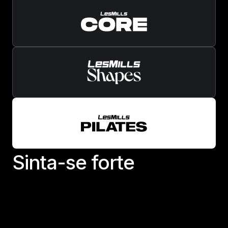
S
i
n
t
a
-
s
e
f
o
r
t
e
Sinta-se forte