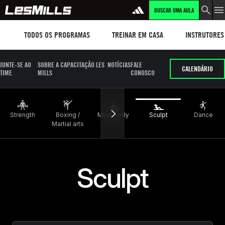
BUSCAR UMA AULA
LEARN MORE
Workouts
TREINAR EM CASA
Instructors
TODOS OS PROGRAMAS
TREINAR EM CASA
INSTRUTORES
JUNTE-SE AO
SOBRE A CAPACITAÇÃO LES
NOTÍCIAS
FALE
CALENDÁRIO
TIME
MILLS
CONOSCO
Strength
Boxing /
Mind body
Sculpt
Dance
Martial arts
Sculpt