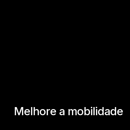
M
e
l
h
o
r
e
a
m
o
b
i
l
i
d
a
d
e