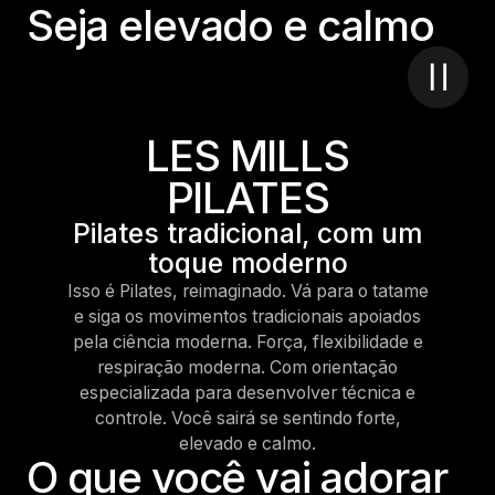
S
e
j
a
e
l
e
v
a
d
o
e
c
a
l
m
o
LES MILLS
PILATES
Pilates tradicional, com um
toque moderno
Isso é Pilates, reimaginado. Vá para o tatame
e siga os movimentos tradicionais apoiados
pela ciência moderna. Força, flexibilidade e
respiração moderna. Com orientação
especializada para desenvolver técnica e
controle. Você sairá se sentindo forte,
elevado e calmo.
O que você vai adorar