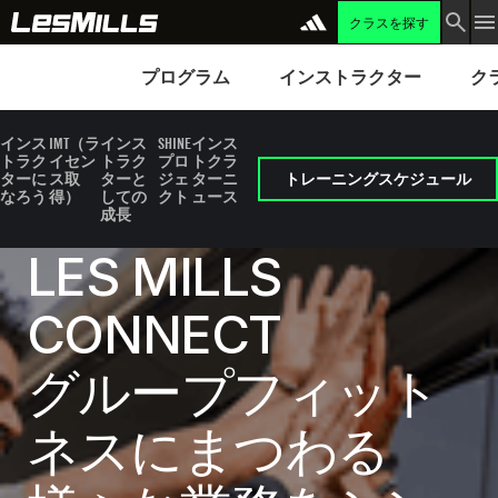
クラスを探す
さらに読み込む
プログラム
Instructors
Clubs 
プログラム
インストラクター
ク
インス
IMT（ラ
インス
SHINE
インス
トラク
イセン
トラク
プロ
トクラ
ターに
ス取
ターと
ジェ
ターニ
トレーニングスケジュール
なろう
得）
しての
クト
ュース
成長
LES MILLS
CONNECT
グループフィット
ネスにまつわる