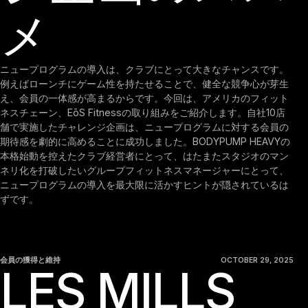
メ
ニュープログラムの導入は、クラブにとって大きなチャンスです。
例えばローンチにゲーム性を持たせることで、健全な競争心が芽生
え、会員の一体感が高まるからです。今回は、アメリカのフィット
ネスチェーン、EōS Fitnessの取り組みをご紹介します。自社10店
舗で実施したチャレンジ企画は、ニュープログラムに対する会員の
期待感を劇的に高めることに成功しました。BODYPUMP HEAVYの
本格始動を控えたクラブ経営者にとって、はたまたスタジオのマン
ネリ化を打破したいグループフィットネスマネージャーにとって、
ニュープログラムの導入を最大限に活かすヒントが隠されているは
ずです。
会員の獲得と維持
OCTOBER 29, 2025
LES MILLS