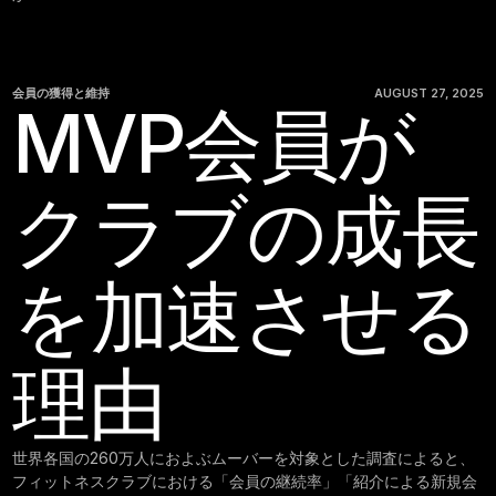
会員の獲得と維持
AUGUST 27, 2025
MVP会員が
クラブの成長
を加速させる
理由
世界各国の260万人におよぶムーバーを対象とした調査によると、
フィットネスクラブにおける「会員の継続率」「紹介による新規会