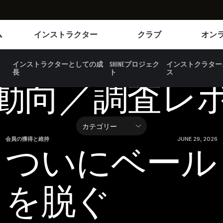
Instructors
Clubs and facilities
ム
インストラクター
クラブ
オン
インストラクターとしての成
SHINEプロジェク
インストクラター
長
ト
ス
動向／調査レ
会員の獲得と維持
JUNE 29, 2026
ついにベール
を脱ぐ