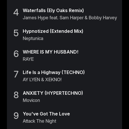
4
Waterfalls (Ely Oaks Remix)
James Hype feat. Sam Harper & Bobby Harvey
5
Hypnotized (Extended Mix)
Neptunica
6
WHERE IS MY HUSBAND!
RAYE
7
Life Is a Highway (TECHNO)
AY LYEN & XEKNO!
8
ANXIETY (HYPERTECHNO)
Movicon
9
You've Got The Love
Attack The Night