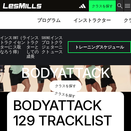
クラスを探す
プログラム
Instructors
Clubs 
プログラム
インストラクター
ク
インス
IMT（ラ
インス
SHINE
インス
トラク
イセン
トラク
プロ
トクラ
ターに
ス取
ターと
ジェ
ターニ
トレーニングスケジュール
なろう
得）
しての
クト
ュース
成長
BODYATTACK
Button Text
クラスを探す
クラスを探す
BODYATTACK
129 TRACKLIST