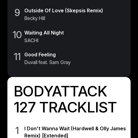
9
Outside Of Love (Skepsis Remix)
Becky Hill
10
Waiting All Night
SACHI
11
Good Feeling
Duvall feat. Sam Gray
BODYATTACK
127 TRACKLIST
1
I Don't Wanna Wait (Hardwell & Olly James
Remix) [Extended]