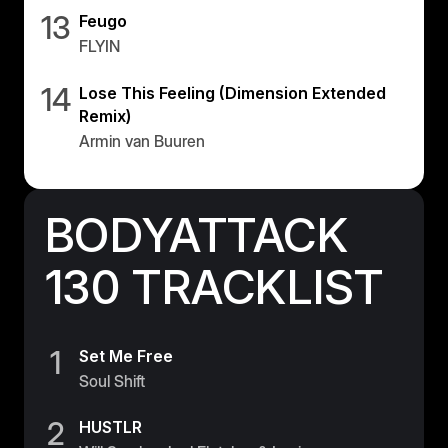
13
Feugo
FLYIN
14
Lose This Feeling (Dimension Extended
Remix)
Armin van Buuren
BODYATTACK
130 TRACKLIST
1
Set Me Free
Soul Shift
2
HUSTLR