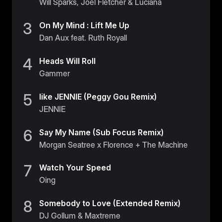
Will Sparks, Joel Fletcher & Luciana
3
On My Mind : Lift Me Up
Dan Aux feat. Ruth Royall
4
Heads Will Roll
Gammer
5
like JENNIE (Peggy Gou Remix)
JENNIE
6
Say My Name (Sub Focus Remix)
Morgan Seatree x Florence + The Machine
7
Watch Your Speed
Oing
8
Somebody to Love (Extended Remix)
DJ Gollum & Maxtreme