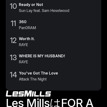
10
Ready or Not
Sun Lay feat. Sam Heselwood
11
360
Pan0RAM
12
Worth It.
RAYE
13
WHERE IS MY HUSBAND!
RAYE
14
You've Got The Love
Attack The Night
Footer
Les MillsはFOR A