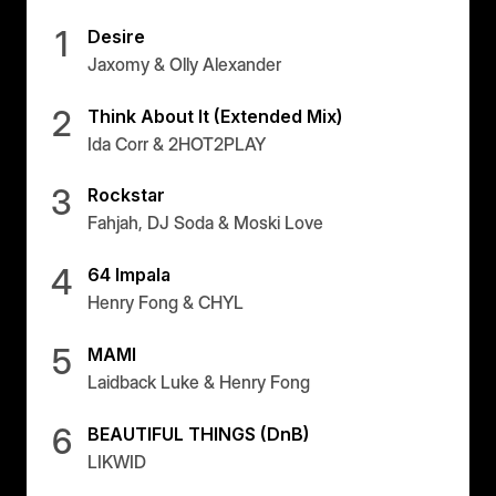
1
Desire
Jaxomy & Olly Alexander
2
Think About It (Extended Mix)
Ida Corr & 2HOT2PLAY
3
Rockstar
Fahjah, DJ Soda & Moski Love
4
64 Impala
Henry Fong & CHYL
5
MAMI
Laidback Luke & Henry Fong
6
BEAUTIFUL THINGS (DnB)
LIKWID