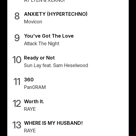
AY LYEN & XEKNO!
8
ANXIETY (HYPERTECHNO)
Movicon
9
You've Got The Love
Attack The Night
10
Ready or Not
Sun Lay feat. Sam Heselwood
11
360
Pan0RAM
12
Worth It.
RAYE
13
WHERE IS MY HUSBAND!
RAYE