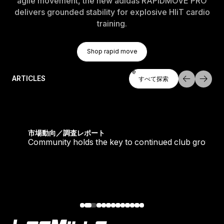
agile movement, the new adidas RAPIDMOVE PRO
delivers grounded stability for explosive HIiT cardio
training.
Shop Rapid Move
Shop rapid move
Shop rapid move
すべて探索
ARTICLES
すべて探索
すべて探索
tique fans into big box converts
Community holds the key to continued club growth
市場動向／調査レポート
Community holds the key to continued club growth