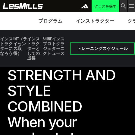
クラスを探す
プログラム
Instructors
Clubs 
プログラム
インストラクター
ク
インス
IMT（ラ
インス
SHINE
インス
トラク
イセン
トラク
プロ
トクラ
ターに
ス取
ターと
ジェ
ターニ
トレーニングスケジュール
なろう
得）
しての
クト
ュース
成長
STRENGTH AND
STYLE
COMBINED
When your