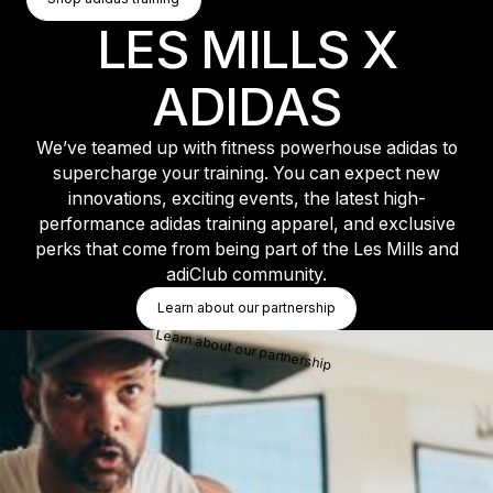
Shop adidas training
LES MILLS X
ADIDAS
We’ve teamed up with fitness powerhouse adidas to
supercharge your training. You can expect new
innovations, exciting events, the latest high-
performance adidas training apparel, and exclusive
perks that come from being part of the Les Mills and
adiClub community.
Button Text
Learn about our partnership
Learn about our partnership