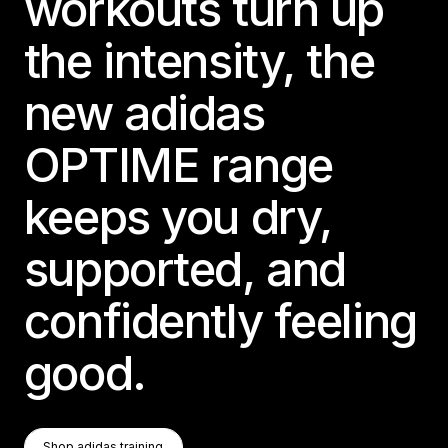
workouts turn up
the intensity, the
new adidas
OPTIME range
keeps you dry,
supported, and
confidently feeling
good.
Shop Adidas Training
Shop adidas training