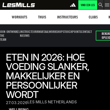
VIND EEN LES
Workouts
Les mills plus
Instructors
Clubs and faci
Fit
WORKOUTS
THUIS
INSTRUCTEURS
CLUBS
JOIN
ONTWIKKEL
INSTRUCTEUR
KWARTAALWORKSHOPS
TOUCHPOINTS
CONTACT
BEKIJK
THE
NIEUWS
OPLEI
TEAM
ETEN IN 2026: HOE
VOEDING SLANKER,
MAKKELIJKER EN
PERSOONLIJKER
WORDT
LES MILLS NETHERLANDS
27.03.2026
WELLBEING