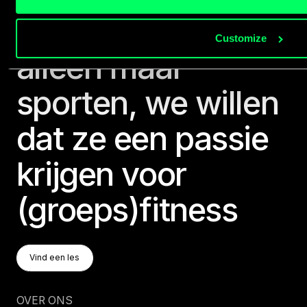
niet dat mensen
Customize
alleen maar
sporten, we willen
dat ze een passie
krijgen voor
(groeps)fitness
Vind Een Les
Vind een les
Vind een les
OVER ONS