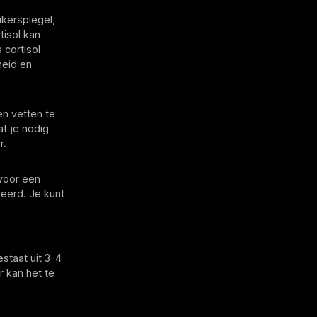
ikerspiegel,
tisol kan
 cortisol
heid en
en vetten te
at je nodig
r.
 voor een
eerd. Je kunt
staat uit 3-4
r kan het te