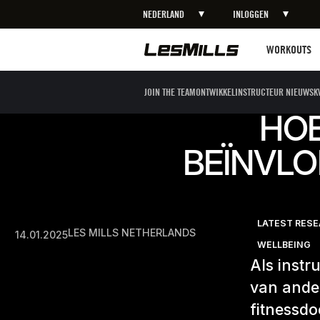
NEDERLAND
INLOGGEN
Workouts
WORKOUTS
JOIN THE TEAM
ONTWIKKEL
INSTRUCTEUR NIEUWS
K
HOE
BEÏNVLO
LATEST RES
LES MILLS NETHERLANDS
14.01.2025
WELLBEING
Als instr
van ande
fitnessdo