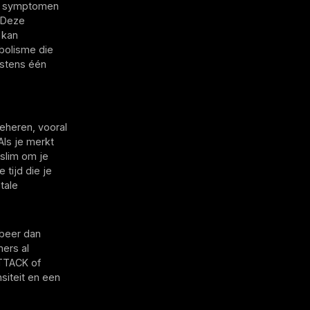
et symptomen
 Deze
 kan
abolisme die
nstens één
beheren, vooral
Als je merkt
 slim om je
 tijd die je
tale
obeer dan
mers al
ATTACK of
siteit en een