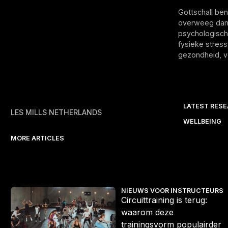
Gottschall ben
overweeg dan 
psychologisch
fysieke stres
gezondheid, v
LATEST RES
LES MILLS NETHERLANDS
WELLBEING
MORE ARTICLES
r actie
Circuittraining is terug: waarom deze trainingsvorm populairder 
S
NIEUWS VOOR INSTRUCTEURS
Circuittraining is terug:
waarom deze
trainingsvorm populairder