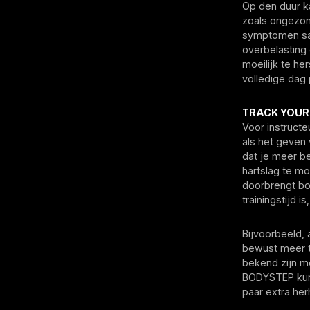
Op den duur k
zoals ongezon
symptomen sa
overbelasting
moeilijk te he
volledige dag
TRACK YOUR
Voor instructe
als het geven 
dat je meer be
hartslag te mo
doorbrengt bo
trainingstijd i
Bijvoorbeeld,
bewust meer ti
bekend zijn m
BODYSTEP kun 
paar extra her