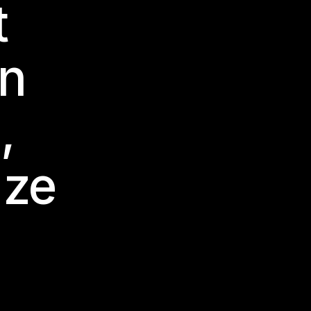
t
en
,
 ze