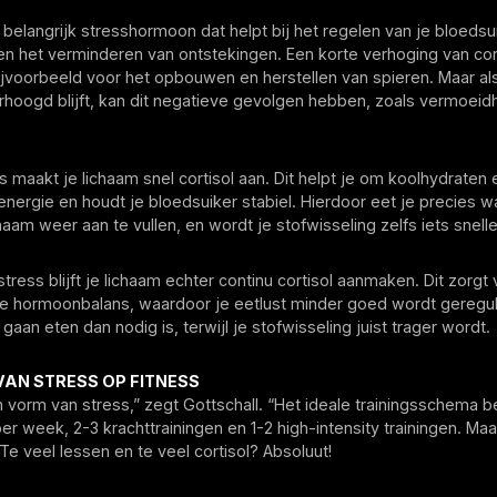
n belangrijk stresshormoon dat helpt bij het regelen van je bloedsu
en het verminderen van ontstekingen. Een korte verhoging van cor
 bijvoorbeeld voor het opbouwen en herstellen van spieren. Maar als
erhoogd blijft, kan dit negatieve gevolgen hebben, zoals vermoeid
ss maakt je lichaam snel cortisol aan. Dit helpt je om koolhydraten 
energie en houdt je bloedsuiker stabiel. Hierdoor eet je precies w
haam weer aan te vullen, en wordt je stofwisseling zelfs iets snelle
 stress blijft je lichaam echter continu cortisol aanmaken. Dit zorgt
 de hormoonbalans, waardoor je eetlust minder goed wordt geregul
gaan eten dan nodig is, terwijl je stofwisseling juist trager wordt.
VAN STRESS OP FITNESS
n vorm van stress,” zegt Gottschall. “Het ideale trainingsschema be
er week, 2-3 krachttrainingen en 1-2 high-intensity trainingen. Maa
e veel lessen en te veel cortisol? Absoluut!