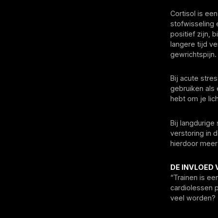
Cortisol is ee
stofwisseling 
positief zijn,
langere tijd v
gewrichtspijn.
Bij acute stre
gebruiken als 
hebt om je lic
Bij langdurige
verstoring in
hierdoor meer 
DE INVLOED 
“Trainen is ee
cardiolessen p
veel worden? T