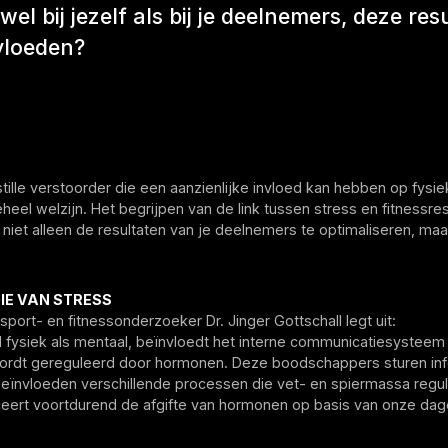
wel bij jezelf als bij je deelnemers, deze res
vloeden?
stille verstoorder die een aanzienlijke invloed kan hebben op fysie
eheel welzijn. Het begrijpen van de link tussen stress en fitnessres
niet alleen de resultaten van je deelnemers te optimaliseren, maa
IE VAN STRESS
sport- en fitnessonderzoeker Dr. Jinger Gottschall legt uit:
l fysiek als mentaal, beïnvloedt het interne communicatiesysteem
wordt gereguleerd door hormonen. Deze boodschappers sturen inf
beïnvloeden verschillende processen die vet- en spiermassa regu
ceert voortdurend de afgifte van hormonen op basis van onze dage