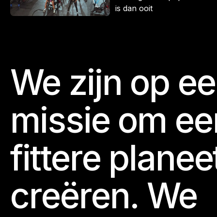
is dan ooit
We zijn op e
Footer
missie om ee
fittere planee
creëren. We