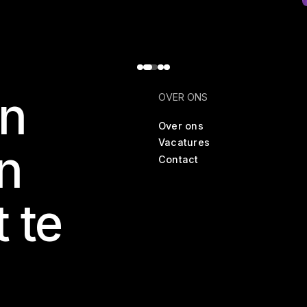
en
OVER ONS
Over ons
Vacatures
n
Contact
t te