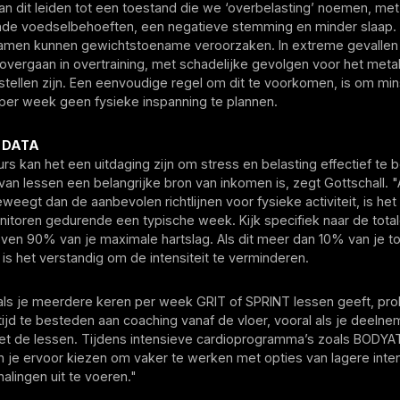
an dit leiden tot een toestand die we ‘overbelasting’ noemen, m
de voedselbehoeften, een negatieve stemming en minder slaap.
men kunnen gewichtstoename veroorzaken. In extreme gevallen
 overgaan in overtraining, met schadelijke gevolgen voor het met
rstellen zijn. Een eenvoudige regel om dit te voorkomen, is om mi
 per week geen fysieke inspanning te plannen.
 DATA
urs kan het een uitdaging zijn om stress en belasting effectief te 
van lessen een belangrijke bron van inkomen is, zegt Gottschall. "
weegt dan de aanbevolen richtlijnen voor fysieke activiteit, is het
nitoren gedurende een typische week. Kijk specifiek naar de totale
ven 90% van je maximale hartslag. Als dit meer dan 10% van je to
s, is het verstandig om de intensiteit te verminderen.
 als je meerdere keren per week GRIT of SPRINT lessen geeft, pr
jd te besteden aan coaching vanaf de vloer, vooral als je deelne
et de lessen. Tijdens intensieve cardioprogramma’s zoals BODY
je ervoor kiezen om vaker te werken met opties van lagere inten
halingen uit te voeren."