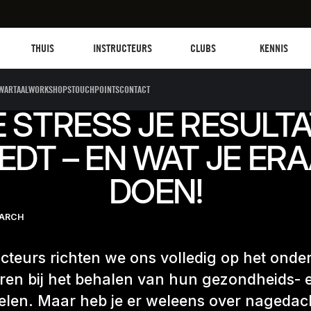
Les mills plus
Instructors
Clubs and facilities
Fit Planet
THUIS
INSTRUCTEURS
CLUBS
KENNIS
WARTAALWORKSHOPS
TOUCHPOINTS
CONTACT
 STRESS JE RESULT
EDT – EN WAT JE ER
DOEN!
EARCH
ucteurs richten we ons volledig op het ond
ren bij het behalen van hun gezondheids- 
elen. Maar heb je er weleens over nagedac