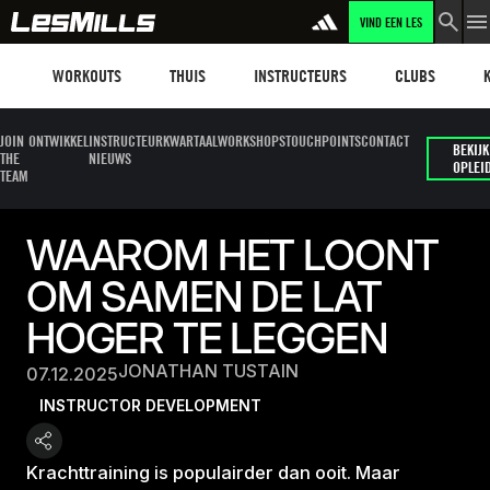
VIND EEN LES
Workouts
Les mills plus
Instructors
Clubs and faci
Fit
WORKOUTS
THUIS
INSTRUCTEURS
CLUBS
JOIN
ONTWIKKEL
INSTRUCTEUR
KWARTAALWORKSHOPS
TOUCHPOINTS
CONTACT
BEKIJK
THE
NIEUWS
OPLEI
TEAM
WAAROM HET LOONT
OM SAMEN DE LAT
HOGER TE LEGGEN
JONATHAN TUSTAIN
07.12.2025
INSTRUCTOR DEVELOPMENT
Krachttraining is populairder dan ooit. Maar