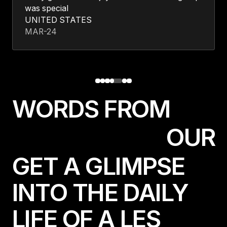
was special
UNITED STATES
MAR-24
W
O
R
D
S
F
R
O
M
O
U
R
GET A GLIMPSE
INTO THE DAILY
LIFE OF A LES