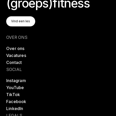
(groeps)fitness
Vind Een Les
Vind een les
Vind een les
OVER ONS
Over ons
Vacatures
Contact
SOCIAL
Instagram
YouTube
TikTok
Facebook
LinkedIn
LEGALS