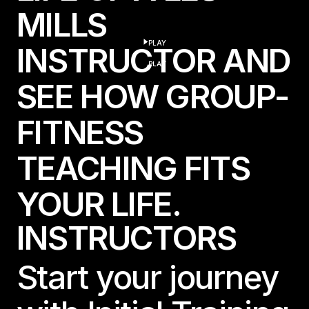
MILLS
PLAY
INSTRUCTOR AND
play
PLAY
SEE HOW GROUP-
FITNESS
TEACHING FITS
YOUR LIFE.
I
N
S
T
R
U
C
T
O
R
S
Start your journey