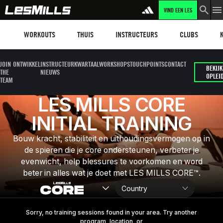
VIND EEN LES
LEARN MORE
Workouts
Les mills plus
Instructors
Clubs and faci
Fit
WORKOUTS
THUIS
INSTRUCTEURS
CLUBS
JOIN
ONTWIKKEL
INSTRUCTEUR
KWARTAALWORKSHOPS
TOUCHPOINTS
CONTACT
BEKIJK
THE
NIEUWS
OPLEI
TEAM
LES MILLS CORE
INITIAL TRAINING
Bouw kracht, stabiliteit en uithoudingsvermogen op in
de spieren die je core ondersteunen, verbeter je
evenwicht, help blessures te voorkomen en word
beter in alles wat je doet met LES MILLS CORE™.
Sorry, no training sessions found in your area. Try another
program, location, or