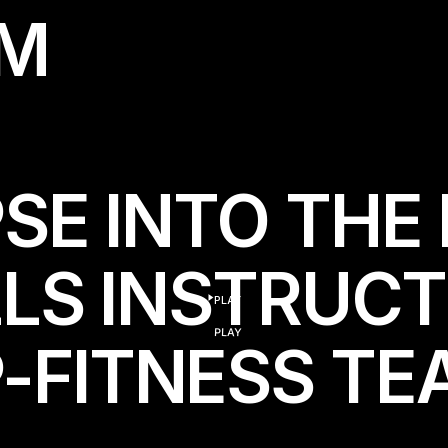
M
SE INTO THE 
LLS INSTRUC
PLAY
play
PLAY
FITNESS TEA