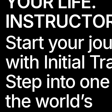
YOUR LIFE.
I
N
S
T
R
U
C
T
O
Start your jo
with Initial Tr
Step into one
the world’s