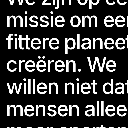
missie om ee
fittere planee
creëren. We
willen niet da
mensen alle