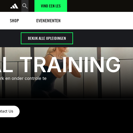
VIND EEN LES
Shop
Events
SHOP
EVENEMENTEN
BEKIJK ALLE OPLEIDINGEN
AL TRAINING
erk en onder controle te
Contact Us
tact Us
tact Us