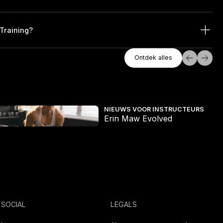
Training?
Ontdek Alles
Ontdek alles
Ontdek alles
rin Maw Evolved
Spo
NIEUWS VOOR INSTRUCTEURS
Erin Maw Evolved
SOCIAL
LEGALS