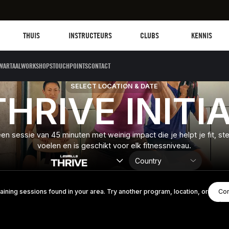
Les mills plus
Instructors
Clubs and facilities
Fit Planet
THUIS
INSTRUCTEURS
CLUBS
KENNIS
WARTAALWORKSHOPS
TOUCHPOINTS
CONTACT
SELECT LOCATION & DATE
THRIVE INITI
n sessie van 45 minuten met weinig impact die je helpt je fit, st
voelen en is geschikt voor elk fitnessniveau.
raining sessions found in your area. Try another program, location, or
Con
Con