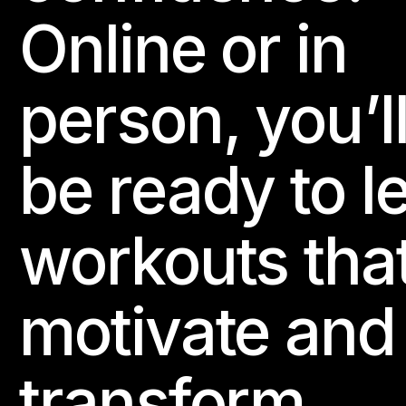
Online or in
person, you’l
be ready to l
workouts tha
motivate and
transform.