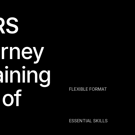
R
S
urney
aining
 of
FLEXIBLE FORMAT
ESSENTIAL SKILLS