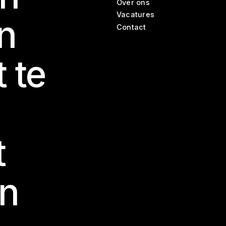
Over ons
Vacatures
n
Contact
t te
t
en