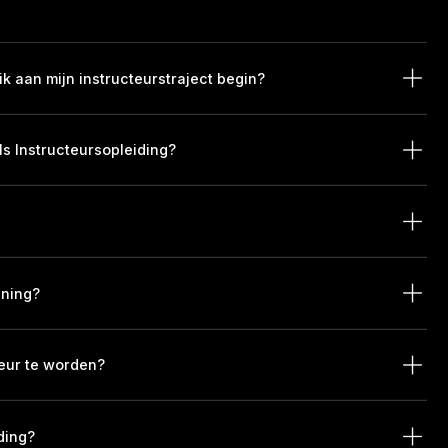
ik aan mijn instructeurstraject begin?
ls Instructeursopleiding?
ining?
teur te worden?
ding?