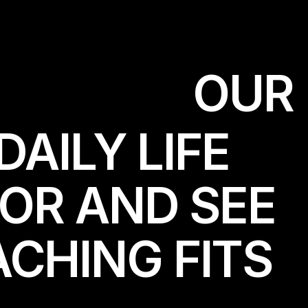
O
U
R
DAILY LIFE
TOR AND SEE
CHING FITS