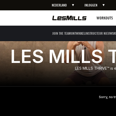
NEDERLAND
INLOGGEN
LEARN MORE
Workouts
WORKOUTS
JOIN THE TEAM
ONTWIKKEL
INSTRUCTEUR NIEUWS
K
LES MILLS 
LES MILLS THRIVE™ is ee
Sorry, no t