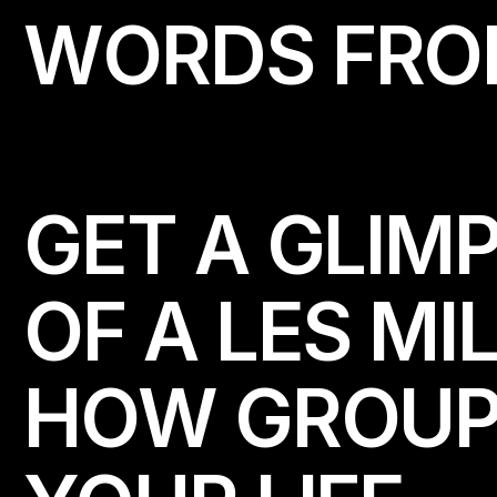
W
O
R
D
S
F
R
O
GET A GLIMP
OF A LES MI
HOW GROUP-