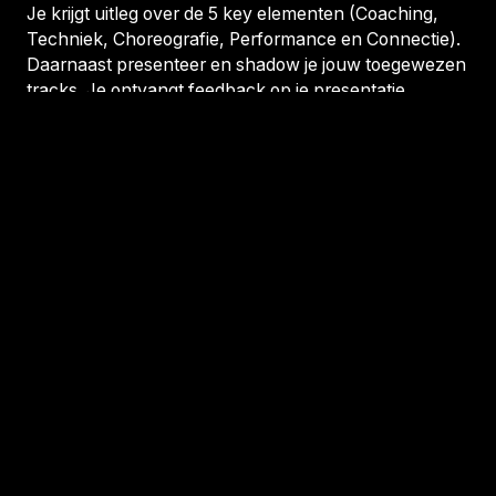
Je krijgt uitleg over de 5 key elementen (Coaching,
Techniek, Choreografie, Performance en Connectie).
Daarnaast presenteer en shadow je jouw toegewezen
tracks. Je ontvangt feedback op je presentatie
gebaseerd op de 5 key elementen.
Dag 2:
Je presenteert dezelfde tracks nogmaals. De trainer
beoordeelt vervolgens of je de Program Training hebt
behaald en je jouw Voorlopige Certificaat in ontvangst
mag nemen.