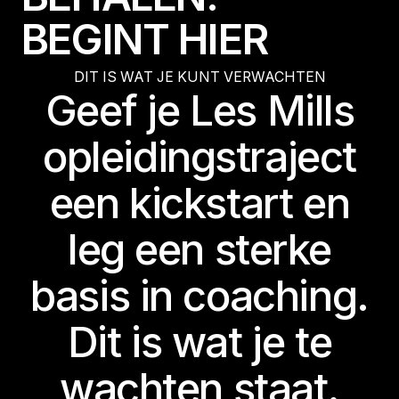
B
E
G
I
N
T
H
I
E
R
DIT IS WAT JE KUNT VERWACHTEN
Geef je Les Mills
opleidingstraject
een kickstart en
leg een sterke
basis in coaching.
Dit is wat je te
wachten staat.