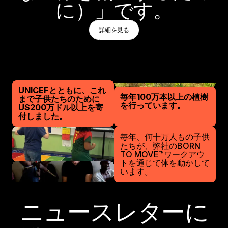
に）」です。
詳細を見る
詳細を見る
詳細を見る
PLAY
UNICEFとともに、これ
play
毎年100万本以上の植樹
まで子供たちのために
PLAY
を行っています。
US200万ドル以上を寄
付しました。
毎年、何十万人もの子供
たちが、弊社のBORN
TO MOVE™ワークアウ
トを通じて体を動かして
います。
ニュースレターに