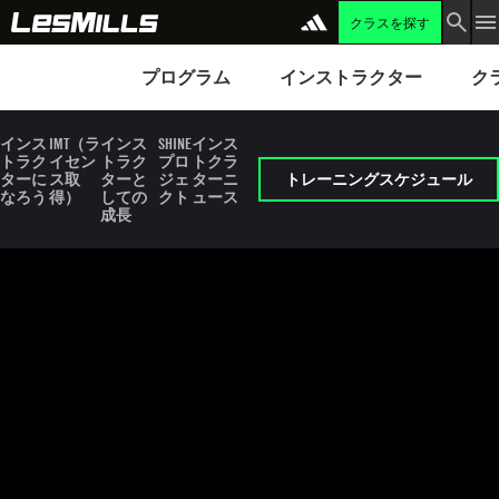
クラスを探す
さらに読み込む
プログラム
Instructors
Clubs 
プログラム
インストラクター
ク
インス
IMT（ラ
インス
SHINE
インス
トラク
イセン
トラク
プロ
トクラ
ターに
ス取
ターと
ジェ
ターニ
トレーニングスケジュール
なろう
得）
しての
クト
ュース
成長