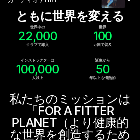
ともに世界を変える
世界中の
世界
22,000
100
クラブで導入
カ国で普及
インストラクターは
誕生から
100,000
50
人以上
年以上も情熱的
私たちのミッションは
「FOR A FITTER
PLANET（より健康的
な世界を創造するため