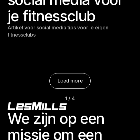
je fitnessclub
Artikel voor social media tips voor je eigen
fitnessclubs
Load more
1 / 4
Footer
This is som
We zijn op een
e text inside of a div block.
missie om een