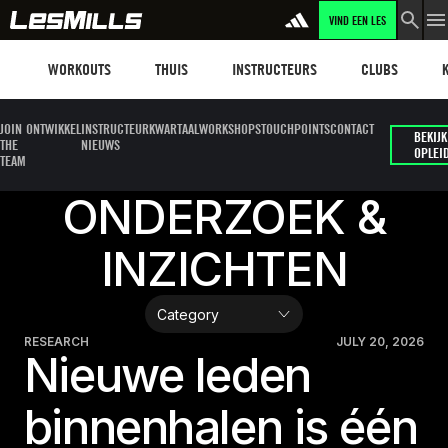
VIND EEN LES
LEARN MORE
Workouts
Les mills plus
Instructors
Clubs and faci
Fit
WORKOUTS
THUIS
INSTRUCTEURS
CLUBS
JOIN
ONTWIKKEL
INSTRUCTEUR
KWARTAALWORKSHOPS
TOUCHPOINTS
CONTACT
BEKIJK
THE
NIEUWS
OPLEI
TEAM
ONDERZOEK &
INZICHTEN
RESEARCH
JULY 20, 2026
Nieuwe leden
binnenhalen is één